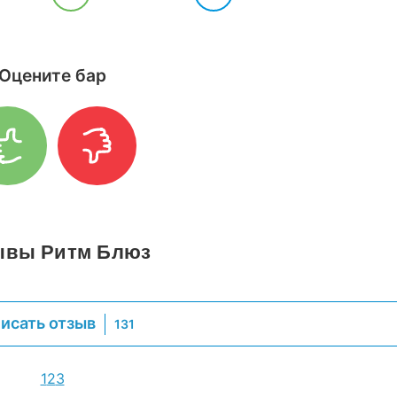
Оцените бар
ывы Ритм Блюз
исать отзыв
131
1
2
3