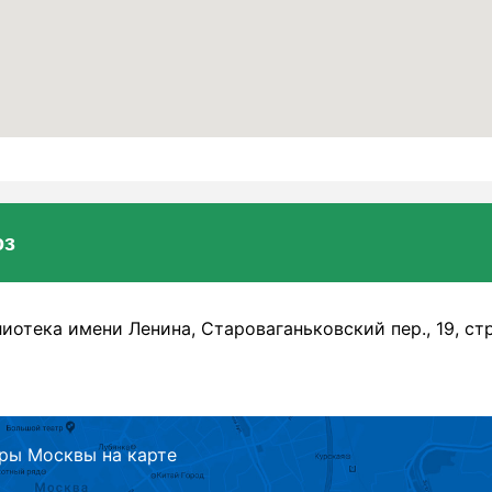
юз
иотека имени Ленина, Староваганьковский пер., 19, стр
ры Москвы на карте