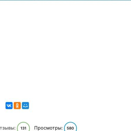
тзывы:
Просмотры:
131
580