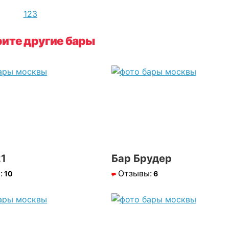
1
2
3
ите другие бары
21
Бар Брудер
:
Отзывы:
10
6