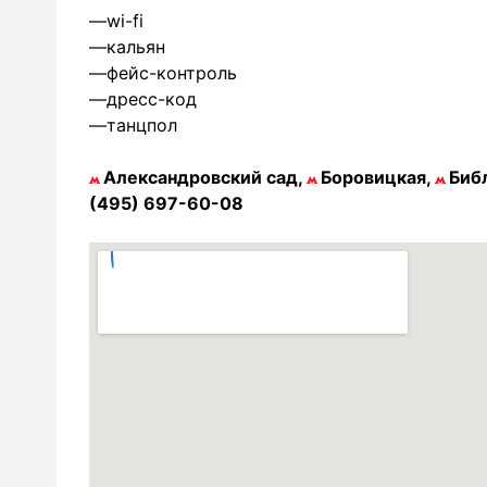
—wi-fi
—кальян
—фейс-контроль
—дресс-код
—танцпол
Александровский сад,
Боровицкая,
Библ
(495) 697-60-08