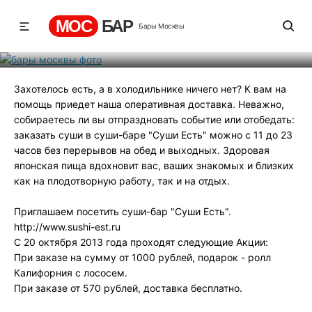
суши-баров
МОС
БАР
Бары Москвы
Рейтинг
2
131
474
Захотелось есть, а в холодильнике ничего нет? К вам на
помощь приедет наша оперативная доставка. Неважно,
собираетесь ли вы отпраздновать событие или отобедать:
заказать суши в суши-баре "Суши Есть" можно с 11 до 23
часов без перерывов на обед и выходных. Здоровая
японская пища вдохновит вас, ваших знакомых и близких
как на плодотворную работу, так и на отдых.
Приглашаем посетить суши-бар "Суши Есть".
http://www.sushi-est.ru
С 20 октября 2013 года проходят следующие Акции:
При заказе на сумму от 1000 рублей, подарок - ролл
Калифорния с лососем.
При заказе от 570 рублей, доставка бесплатно.