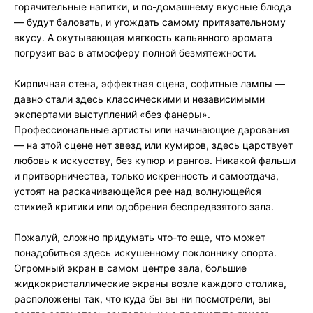
горячительные напитки, и по-домашнему вкусные блюда
— будут баловать, и угождать самому притязательному
вкусу. А окутывающая мягкость кальянного аромата
погрузит вас в атмосферу полной безмятежности.
Кирпичная стена, эффектная сцена, софитные лампы —
давно стали здесь классическими и независимыми
экспертами выступлений «без фанеры».
Профессиональные артисты или начинающие дарования
— на этой сцене нет звезд или кумиров, здесь царствует
любовь к искусству, без купюр и рангов. Никакой фальши
и притворничества, только искренность и самоотдача,
устоят на раскачивающейся рее над волнующейся
стихией критики или одобрения беспредвзятого зала.
Пожалуй, сложно придумать что-то еще, что может
понадобиться здесь искушенному поклоннику спорта.
Огромный экран в самом центре зала, большие
жидкокристаллические экраны возле каждого столика,
расположены так, что куда бы вы ни посмотрели, вы