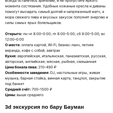
всегда останетесь зрителем, и не пропустите яркого
момента состязания. Удобные кожаные кресла и диваны
помогут высидеть самый долгий и напряженный матч, а
море свежего пива и вкусных закусок пополнят энергию и
силы самых ярых болельщиков.
Открыто:
пн-чт 8:00–0:00; пт 8:00–5:00; сб 9:00–5:00; вс
12:00–0:00
О месте:
оплата картой, Wi-Fi, бизнес-ланч, летняя
веранда, кофе с собой, завтрак
Кухня:
европейская, итальянская, паназиатская, русская,
авторская, английская, мясная, рыбная, смешанная
Цена бокала пива:
210–490 ₽
Особенности заведения:
DJ, настольные игры, живая
музыка, барная стойка, винная карта, танцпол, закрытие
под банкет
Средний счёт:
700–1500 ₽
Цены:
выше среднего
3d экскурсия по бару Бауман