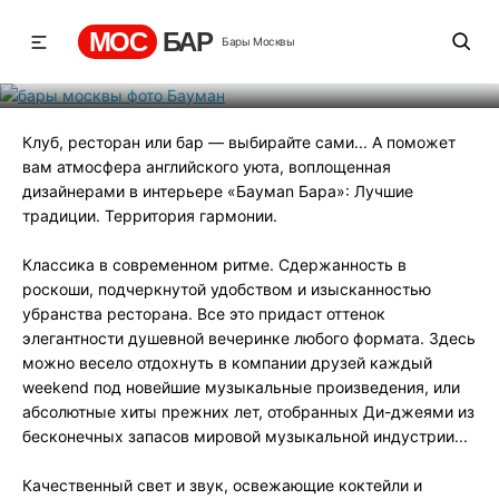
Бауман
МОС
БАР
Бары Москвы
Рейтинг
5
131
639
Клуб, ресторан или бар — выбирайте сами... А поможет
вам атмосфера английского уюта, воплощенная
дизайнерами в интерьере «Баумаn Бара»: Лучшие
традиции. Территория гармонии.
Классика в современном ритме. Сдержанность в
роскоши, подчеркнутой удобством и изысканностью
убранства ресторана. Все это придаст оттенок
элегантности душевной вечеринке любого формата. Здесь
можно весело отдохнуть в компании друзей каждый
weekend под новейшие музыкальные произведения, или
абсолютные хиты прежних лет, отобранных Ди-джеями из
бесконечных запасов мировой музыкальной индустрии...
Качественный свет и звук, освежающие коктейли и