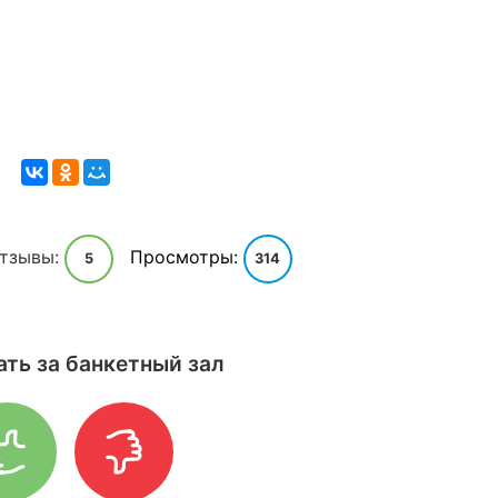
тзывы:
Просмотры:
5
314
ать за банкетный зал