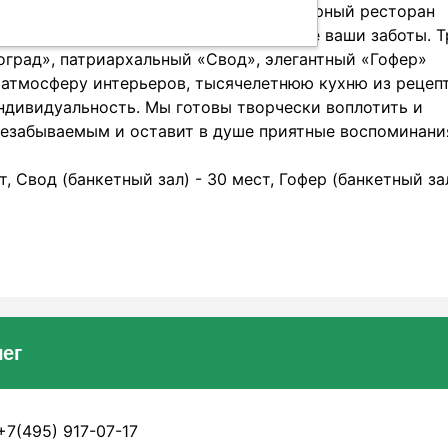
квей, вас ждет к себе в гости легендарный ресторан
ным гостеприимством взять на себя все ваши заботы. Т
оград», патриархальный «Свод», элегантный «Гофер»
 атмосферу интерьеров, тысячелетнюю кухню из рецеп
ндивидуальность. Мы готовы творчески воплотить и
 незабываемым и оставит в душе приятные воспоминани
т, Свод (банкетный зал) - 30 мест, Гофер (банкетный зал
ег
7(495) 917-07-17