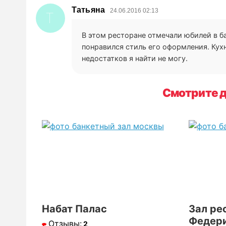
Татьяна
24.06.2016 02:13
Т
В этом ресторане отмечали юбилей в б
понравился стиль его оформления. Кухн
недостатков я найти не могу.
Смотрите д
Набат Палас
Зал ре
Федер
Отзывы:
2