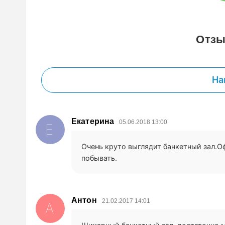
Отзы
На
Екатерина
05.06.2018 13:00
Е
Очень круто выглядит банкетный зал.О
побывать.
Антон
21.02.2017 14:01
А