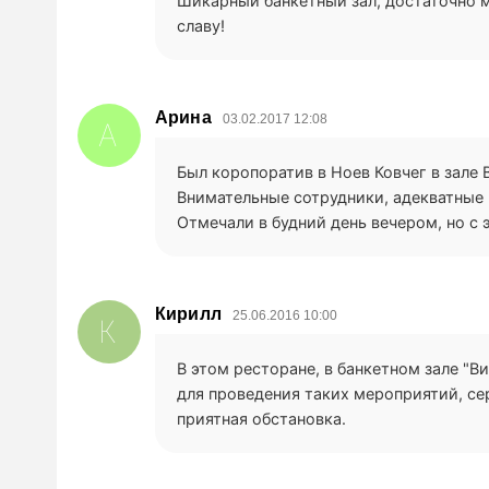
Шикарный банкетный зал, достаточно мн
славу!
Арина
03.02.2017 12:08
А
Был коропоратив в Ноев Ковчег в зале 
Внимательные сотрудники, адекватные
Отмечали в будний день вечером, но с 
Кирилл
25.06.2016 10:00
К
В этом ресторане, в банкетном зале "В
для проведения таких мероприятий, се
приятная обстановка.