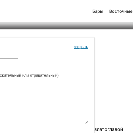
ев ковчег
Бары
Восточные
йтинг
0
5
314
закрыть
ожительный или отрицательный)
рем в суету забот… А в самом центре златоглавой