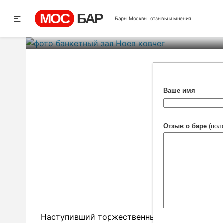
Но
МОС
БАР
Бары Москвы
отзывы и мнения
Ре
Ваше имя
Отзыв о баре
(пол
Наступивший торжественный день уносит вих