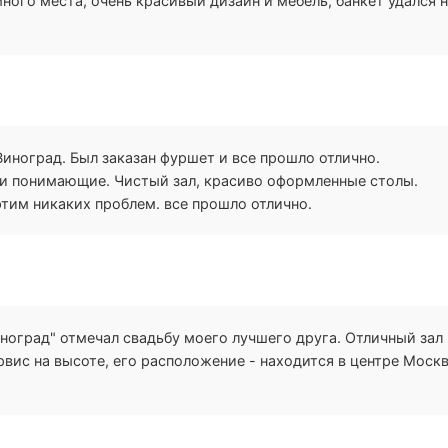
ого места, очень красивый дизайн и мебель, банкет удался 
РИ
Виноград. Был заказан фуршет и все прошло отлично.
 и понимающие. Чистый зал, красиво оформленные столы.
этим никаких проблем. все прошло отлично.
ИР
иноград" отмечал свадьбу моего лучшего друга. Отличный зал
рвис на высоте, его расположение - находится в центре Моск