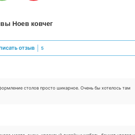
вы Ноев ковчег
писать отзыв
5
КА
формление столов просто шикарное. Очень бы хотелось там
НТ