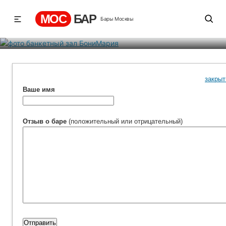
БониМария
МОС
БАР
Бары Москвы
Рейтинг
5
1
305
закрыт
Ваше имя
Отзыв о баре
(положительный или отрицательный)