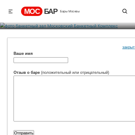
Комплекс
МОС
БАР
Бары Москвы
Рейтинг
1
0
683
закрыт
Ваше имя
Отзыв о баре
(положительный или отрицательный)