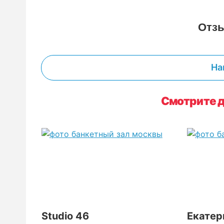
Отз
На
Смотрите д
Studio 46
Екатер