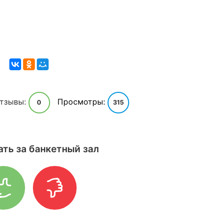
тзывы:
Просмотры:
0
315
ать за банкетный зал