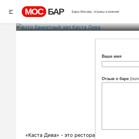
Ка
МОС
БАР
Бары Москвы
отзывы и мнения
Ре
Ваше имя
Отзыв о баре
(пол
«Каста Дива» - это ресторан итальянской к