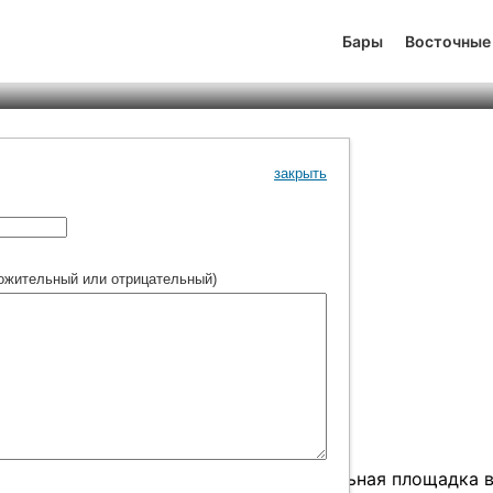
ста Дива
Бары
Восточные
йтинг
1
0
315
закрыть
ожительный или отрицательный)
ухни, универсальная и многофункциональная площадка 