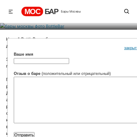
BottleBar
МОС
БАР
Бары Москвы
Рейтинг
4
131
1
Новый BottleBar.ru бар с оригинальным интересным
дизайном и демократическими низкими ценами.
закрыт
Ваше имя
Этот бар подойдет как для деловой встрече с
партнерами, так и для романтического ужина с девушкой.
Отзыв о баре
(положительный или отрицательный)
При входе в бар вас удивит его дизайн, вешалки в виде
рук и люстра из пустых бутылок. Шеф - повар Виталий
Джуран порадует блюдами европейской, тайской и
азиатской кухнями. Так же в баре представлена
разнообразная коктейльная карта, которая является
фишкой заведения. Вам могут предложить гигантский
коктейль на всю компанию или ванная из вина. Скучать
вам тоже не придется, в баре вас ждут танцы до утра,
интересные концерты с веселыми конкурсами. Так же в