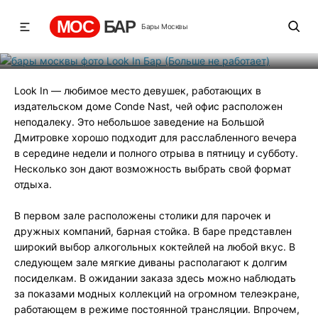
работает)
МОС
БАР
Бары Москвы
Рейтинг
1
131
676
Look In — любимое место девушек, работающих в
издательском доме Conde Nast, чей офис расположен
неподалеку. Это небольшое заведение на Большой
Дмитровке хорошо подходит для расслабленного вечера
в середине недели и полного отрыва в пятницу и субботу.
Несколько зон дают возможность выбрать свой формат
отдыха.
В первом зале расположены столики для парочек и
дружных компаний, барная стойка. В баре представлен
широкий выбор алкогольных коктейлей на любой вкус. В
следующем зале мягкие диваны располагают к долгим
посиделкам. В ожидании заказа здесь можно наблюдать
за показами модных коллекций на огромном телеэкране,
работающем в режиме постоянной трансляции. Впрочем,