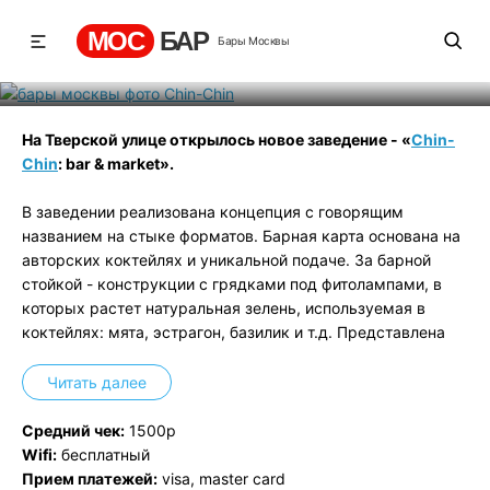
Chin-Chin
МОС
БАР
Бары Москвы
Рейтинг
1
131
532
На Тверской улице открылось новое заведение - «
Chin-
Chin
: bar & market».
В заведении реализована концепция с говорящим
названием на стыке форматов. Барная карта основана на
авторских коктейлях и уникальной подаче. За барной
стойкой - конструкции с грядками под фитолампами, в
которых растет натуральная зелень, используемая в
коктейлях: мята, эстрагон, базилик и т.д. Представлена
обширная винная карта, включающая вина в бутылках под
собственным брендом с демпинговыми ценами. На
Читать далее
стадии реализации формат VR-бара, который
подразумевает подачу коктейлей с vr-очками, в которых
Средний чек:
1500р
каждый мир создан под конкретный коктейль и всецело
Wifi:
бесплатный
дополняет содержимое бокала. Также в заведении
Прием платежей:
visa, master card