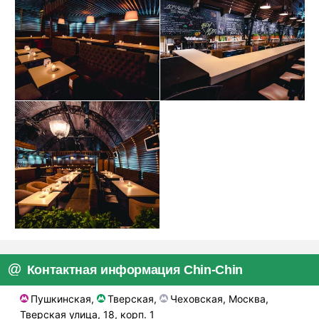
Музыкальная политика заведения подразумевает под
собой tropical & chill house, а также blues в дневное-
вечернее время и original mash-up с 22:00 в выходные дни
(с танцами на рояле до 8 утра, разумеется).
На Тверской, 18 формируется своего рода lifestyle-проект
на все случаи жизни, где каждого гостя знают и каждому
всегда комфортно и тепло на душе.
Контактная информация Chin-Chin
Пушкинская,
Тверская,
Чеховская, Москва,
Тверская улица, 18, корп. 1