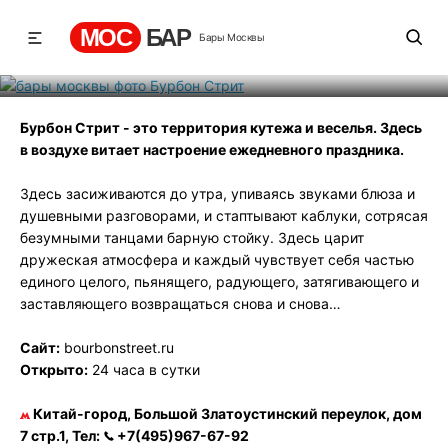
Бурбон Стрит
МОС
БАР
Бары Москвы
Рейтинг
0
131
517
Бурбон Стрит - это территория кутежа и веселья. Здесь
в воздухе витает настроение ежедневного праздника.
Здесь засиживаются до утра, упиваясь звуками блюза и
душевными разговорами, и стаптывают каблуки, сотрясая
безумными танцами барную стойку. Здесь царит
дружеская атмосфера и каждый чувствует себя частью
единого целого, пьянящего, радующего, затягивающего и
заставляющего возвращаться снова и снова…
Сайт:
bourbonstreet.ru
Открыто:
24 часа в сутки
Китай-город, Большой Златоустинский переулок, дом
7 стр.1, Тел:
+7(495)967-67-92