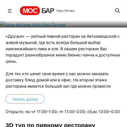
Бар Друзья
МОС
БАР
Бары Москвы
Рейтинг
2
131
436
«Друзья» — уютный пивной ресторан на Автозаводской с
живой музыкой, где есть всегда большой выбор
наисвежайшего пива и эля. В нашем ресторане Вас
порадует разнообразное меню бизнес-ланча и доступные
цены.
Для тех кто ценит свое время у нас можно заказать
доставку блюд домой или в офис. На втором этаже
ресторана имеется большой зал где можно провести
крупные корпоративные вечеринки, свадьбы, юбилеи,
выпускные вечера с большим количеством
Читать далее
приглашенных.
Открыто: пн-чт 11:00–1:00; пт 11:00–2:00; сб,вс 12:00–0:00
Бар «Друзья»
на Автозаводской — это уютный уголок
Москвы уже успевший прославиться своим
3D тур по пивному ресторану