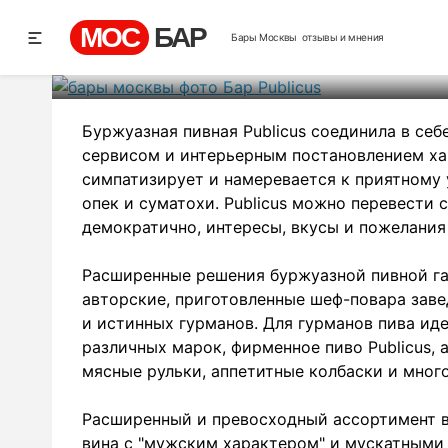
Ба
МОС
БАР
Бары Москвы
отзывы и мнения
Рей
Буржуазная пивная Publicus соединила в себ
сервисом и интерьерным постановлением ха
симпатизирует и намеревается к приятном
опек и суматохи. Publicus можно перевести 
демократично, интересы, вкусы и пожелания 
Расширенные решения буржуазной пивной га
авторские, приготовленные шеф-повара заве
и истинных гурманов. Для гурманов пива ид
различных марок, фирменное пиво Publicus, 
мясные рульки, аппетитные колбаски и много
Расширенный и превосходный ассортимент в
вина с "мужским характером" и мускатными 