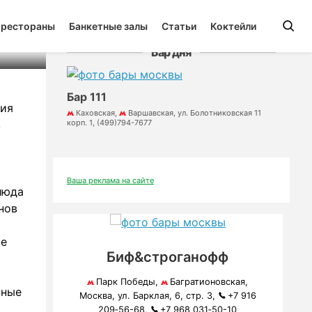
 рестораны
Банкетные залы
Статьи
Коктейли
Бар дня
Бар 111
ния
Каховская,
Варшавская, ул. Болотниковская 11
з
корп. 1, (499)794-7677
Ваша реклама на сайте
люда
нов
ые
Биф&строганофф
Парк Победы,
Багратионовская,
нные
Москва, ул. Барклая, 6, стр. 3,
+7 916
209‑56-68,
+7 968 031‑50-10