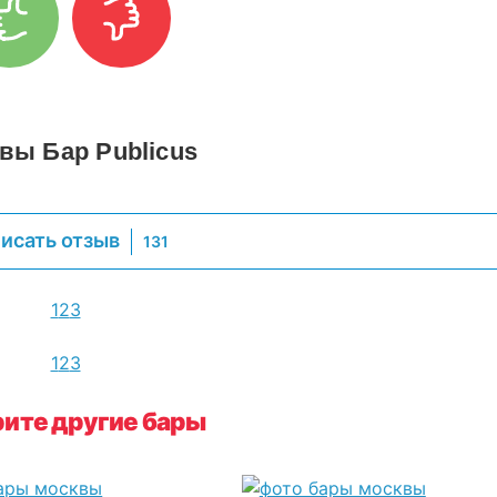
вы Бар Publicus
исать отзыв
131
1
2
3
1
2
3
ите другие бары