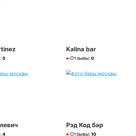
tinez
Kalina bar
:
Отзывы:
0
0
левич
Рэд Код бар
:
Отзывы:
4
10