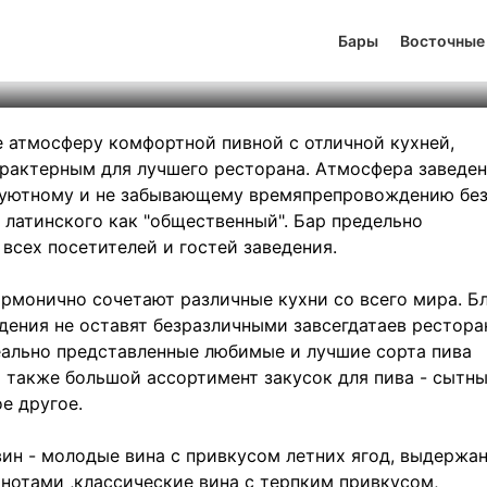
р Publicus
Бары
Восточные
тинг
2
131
492
е атмосферу комфортной пивной с отличной кухней,
рактерным для лучшего ресторана. Атмосфера заведе
у уютному и не забывающему времяпрепровождению бе
с латинского как "общественный". Бар предельно
всех посетителей и гостей заведения.
рмонично сочетают различные кухни со всего мира. Б
дения не оставят безразличными завсегдатаев рестора
еально представленные любимые и лучшие сорта пива
а также большой ассортимент закусок для пива - сытн
е другое.
ин - молодые вина с привкусом летних ягод, выдержа
нотами ,классические вина с терпким привкусом,