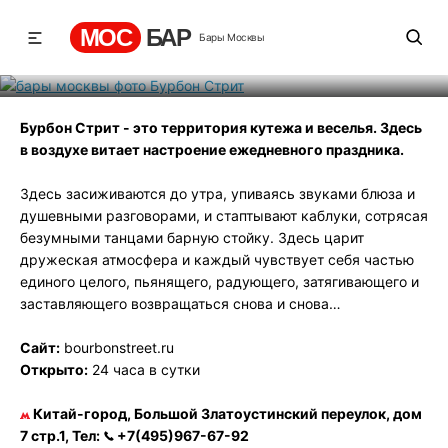
Бурбон Стрит
МОС
БАР
Бары Москвы
Рейтинг
0
131
512
Бурбон Стрит - это территория кутежа и веселья. Здесь
в воздухе витает настроение ежедневного праздника.
Здесь засиживаются до утра, упиваясь звуками блюза и
душевными разговорами, и стаптывают каблуки, сотрясая
безумными танцами барную стойку. Здесь царит
дружеская атмосфера и каждый чувствует себя частью
единого целого, пьянящего, радующего, затягивающего и
заставляющего возвращаться снова и снова…
Сайт:
bourbonstreet.ru
Открыто:
24 часа в сутки
Китай-город, Большой Златоустинский переулок, дом
7 стр.1, Тел:
+7(495)967-67-92