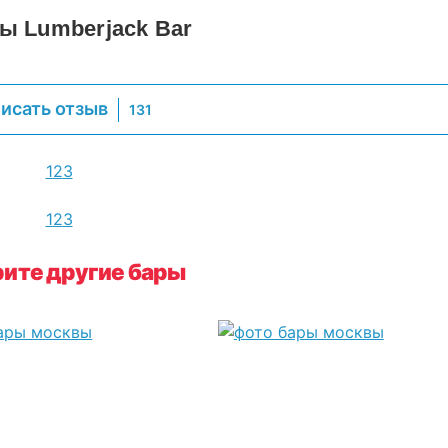
ы Lumberjack Bar
исать отзыв
131
1
2
3
1
2
3
ите другие бары