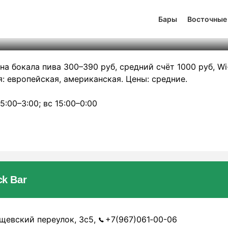
erjack Bar
Бары
Восточные
тинг
0
131
501
на бокала пива 300–390 руб, средний счёт 1000 руб, Wi-
я: европейская, американская. Цены: средние.
15:00–3:00; вс 15:00–0:00
k Bar
щевский переулок, 3с5,
+7(967)061‑00-06