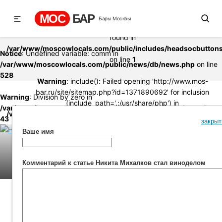
Warning
: include(http://www.mos-bar.ru/site/sitemap.php?
МОС
БАР
Бары Москвы
id=1371890692): failed to open stream: no suitable wrapper cou
found in
/var/www/moscowlocals.com/public/includes/headsocbutton
Notice
: Undefined variable: comm in
on line
1
/var/www/moscowlocals.com/public/news/db/news.php
on line
528
Warning
: include(): Failed opening 'http://www.mos-
bar.ru/site/sitemap.php?id=1371890692' for inclusion
Warning
: Division by zero in
(include_path='.:/usr/share/php') in
/var/www/moscowlocals.com/public/news/db/func.php
on line
/var/www/moscowlocals.com/public/includes/headsocbutton
43
закрыт
on line
1
Ваше имя
Комментарий к статье Никита Михалков стал виноделом