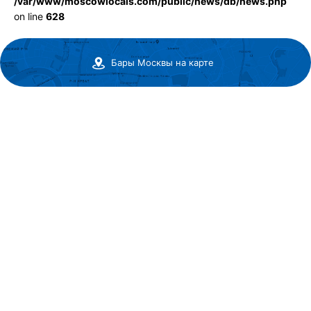
/var/www/moscowlocals.com/public/news/db/news.php
on line
628
Бары Москвы на карте