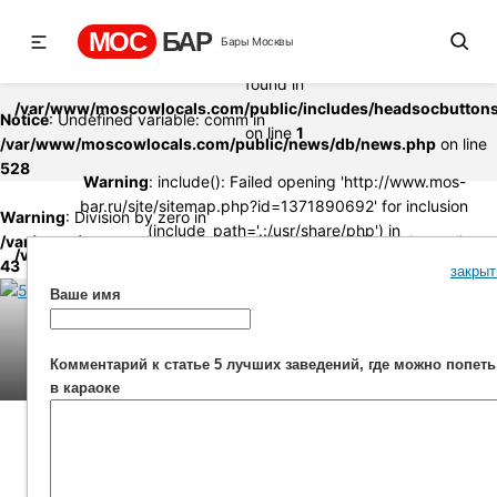
Warning
: include(http://www.mos-bar.ru/site/sitemap.php?
МОС
БАР
Бары Москвы
id=1371890692): failed to open stream: no suitable wrapper cou
found in
/var/www/moscowlocals.com/public/includes/headsocbutton
Notice
: Undefined variable: comm in
on line
1
/var/www/moscowlocals.com/public/news/db/news.php
on line
528
Warning
: include(): Failed opening 'http://www.mos-
bar.ru/site/sitemap.php?id=1371890692' for inclusion
Warning
: Division by zero in
(include_path='.:/usr/share/php') in
/var/www/moscowlocals.com/public/news/db/func.php
on line
/var/www/moscowlocals.com/public/includes/headsocbutton
43
закрыт
on line
1
Ваше имя
Комментарий к статье 5 лучших заведений, где можно попеть
в караоке