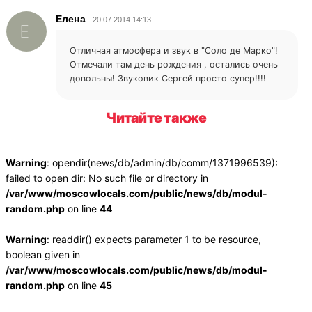
Елена
20.07.2014 14:13
Е
Отличная атмосфера и звук в "Соло де Марко"!
Отмечали там день рождения , остались очень
довольны! Звуковик Сергей просто супер!!!!
Читайте также
Warning
: opendir(news/db/admin/db/comm/1371996539):
failed to open dir: No such file or directory in
/var/www/moscowlocals.com/public/news/db/modul-
random.php
on line
44
Warning
: readdir() expects parameter 1 to be resource,
boolean given in
/var/www/moscowlocals.com/public/news/db/modul-
random.php
on line
45