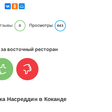
тзывы:
Просмотры:
0
643
 за восточный ресторан
а Насреддин в Коканде