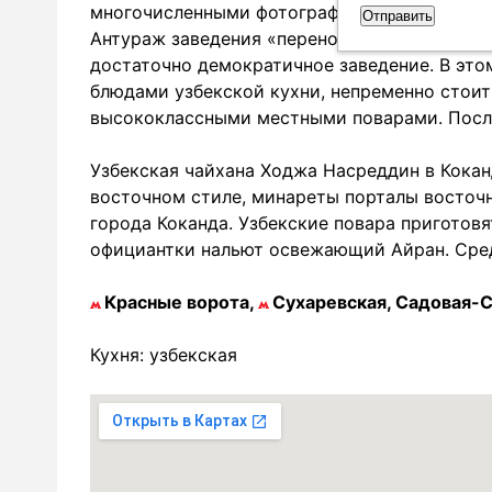
многочисленными фотографиями и картинами
Антураж заведения «переносит» посетителей
достаточно демократичное заведение. В эт
блюдами узбекской кухни, непременно стоит
высококлассными местными поварами. После
Узбекская чайхана Ходжа Насреддин в Кокан
восточном стиле, минареты порталы восточ
города Коканда. Узбекские повара приготов
официантки нальют освежающий Айран. Средн
Красные ворота,
Сухаревская, Садовая-С
Кухня: узбекская