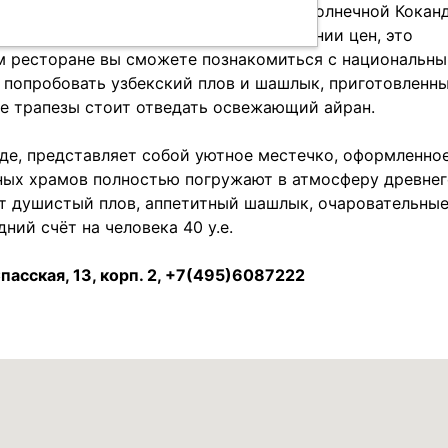
 с видами улочек, храмов и мечетей солнечной Кокан
 в древний восточный город. В отношении цен, это
ом ресторане вы сможете познакомиться с национальн
 попробовать узбекский плов и шашлык, приготовленн
 трапезы стоит отведать освежающий айран.
де, представляет собой уютное местечко, оформленное
ных храмов полностью погружают в атмосферу древнег
ят душистый плов, аппетитный шашлык, очаровательны
ий счёт на человека 40 у.е.
пасская, 13, корп. 2, +7(495)6087222