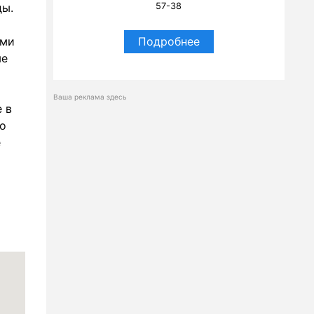
ды.
57-38
ыми
Подробнее
ые
Ваша реклама здесь
 в
о
е