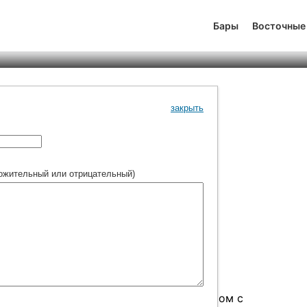
реддин в Коканде
Бары
Восточные
тинг
7
0
643
закрыть
ожительный или отрицательный)
чается роскошным восточным интерьером с