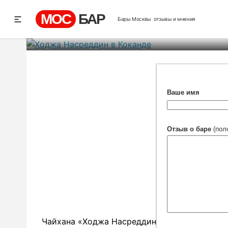
Ходжа Нас
МОС
БАР
Бары Москвы
отзывы и мнения
Рей
Ваше имя
Отзыв о баре
(пол
Чайхана «Ходжа Насреддин в Коканде» отли