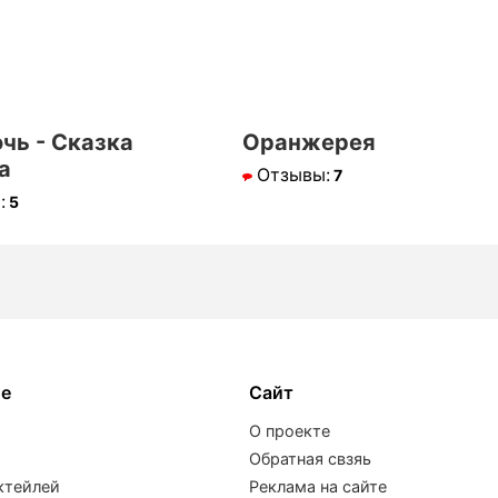
очь - Сказка
Оранжерея
а
Отзывы:
7
:
5
ое
Сайт
О проекте
Обратная свзяь
ктейлей
Реклама на сайте