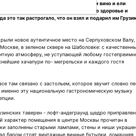
 суеты они сидели и неторопливо пили вино и ели
ведение, они сообщили, что пьют за его здоровье и
да это так растрогало, что он взял и подарил им Груз
крыли новое аутентичное место на Серпуховском Валу,
 Москве, в зеленом сквере на Шаболовке: с качественн
итную атмосферу, не уступающей любому гостепреимн
снейшие хачапури по- мегрельски и каждого гостя
все там связано с застольем, которое звучит словно пе
и – именно эту национальную гастрономическую музыку
цепции.
узинских таверен - лофт-андеграунд щедро приправлен
̆ характер помещения в центре Москвы прочитан в
олки заполнены старыми лампами, стены и ниши украше
над баром стоят винтажные винные бутылки, домашняя