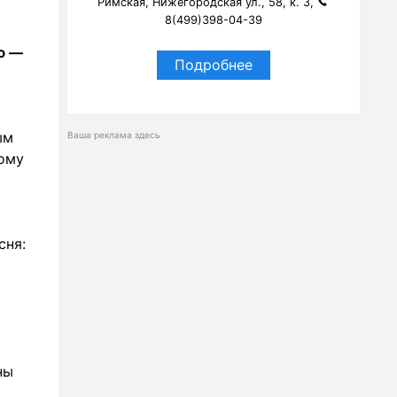
Римская, Нижегородская ул., 58, к. 3,
8(499)398-04-39
ию —
Подробнее
ым
Ваша реклама здесь
ому
сня:
ны