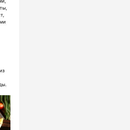
ми,
ты,
т,
ыми
из
ды.