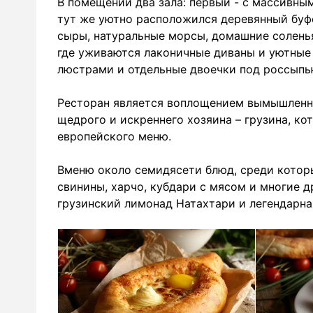
В помещении два зала: первый - с массивн
тут же уютно расположился деревянный буфет
сыры, натуральные морсы, домашние соленья 
где уживаются лаконичные диваны и уютные 
люстрами и отдельные двоечки под россыпь
Ресторан является воплощением вымышленно
щедрого и искреннего хозяина – грузина, кот
европейского меню.
Вменю около cемидясети блюд, среди которы
свинины, харчо, кубдари с мясом и многие д
грузинский лимонад Натахтари и легендарн