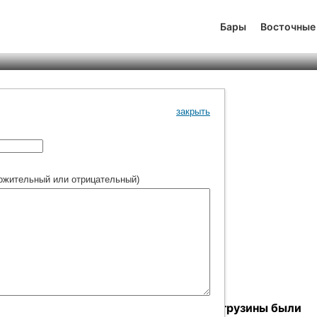
оран Georgian Kitchen
Бары
Восточные
йтинг
-2
1
357
закрыть
ожительный или отрицательный)
ог распределял между народами земли, грузины были