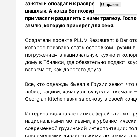
заняты и опоздали к распределению. Вместо
шашлык. А когда Бог пожурил их за такое по
пригласили разделить с ними трапезу. Госпо
землю, которую приберег для себя.
Cоздатели проекта PLUM Restaurant & Bar от
которое призвано стать островком Грузии в
погружением в национальную кухню и колор
дому в Тбилиси, где обязательно подают вку
встречают, как дорогого друга!
Все, кто однажды бывал в Грузии знают, что 
лобио, сациви, хачапури, сулугуни, ткемал
Georgian Kitchen взял за основу в своей кон
Интерьер вдохновлен атмосферой старых гр
национальными мотивами, а урбанистическии
современной грузинской интерпритации: п
современными дизайнерскими деталями, а 