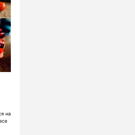
н
ся на
все