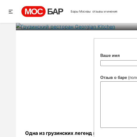
Грузинский рест
МОС
БАР
Бары Москвы
отзывы и мнения
Ре
Ваше имя
Отзыв о баре
(пол
Одна из грузинских легенд гласит: когда Б