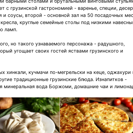
ыми барными столами и брутальными винтовыми стулья
 с грузинской гастрономией - варенье, специи, десер
и соусы, второй - основной зал на 50 посадочных мес
кресла, круглые семейные столы под низкими навесн
ю ламп.
го, но такого узнаваемого персонажа - радушного,
орый угощает своих гостей яствами грузинского и
х хинкали, кучмачи по-мегрельски на кеце, оджахури 
ругие традиционные грузинские блюда. Изнапитков -
ая минеральная вода Боржоми, домашние чаи и лимона