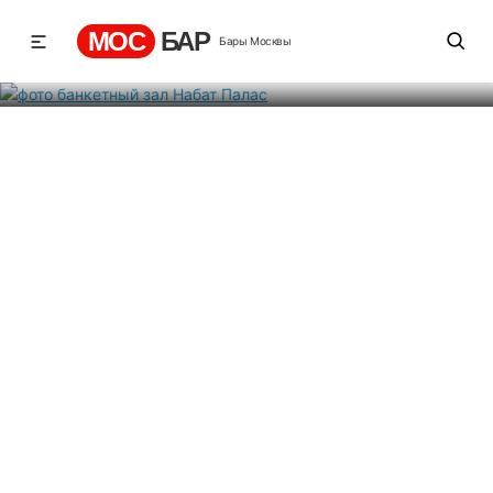
Набат Палас
МОС
БАР
Бары Москвы
Рейтинг
-4
2
251