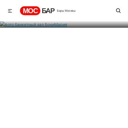
БониМария
МОС
БАР
Бары Москвы
Рейтинг
5
1
305