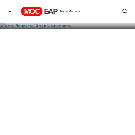
Империалъ
МОС
БАР
Бары Москвы
Рейтинг
2
1
288