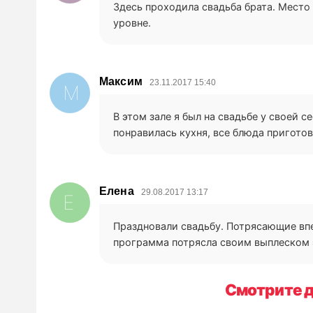
Здесь проходила свадьба брата. Место 
уровне.
Максим
23.11.2017 15:40
М
В этом зале я был на свадьбе у своей с
понравилась кухня, все блюда пригото
Елена
29.08.2017 13:17
Е
Праздновали свадьбу. Потрясающие впе
программа потрясла своим выплеском э
Смотрите д