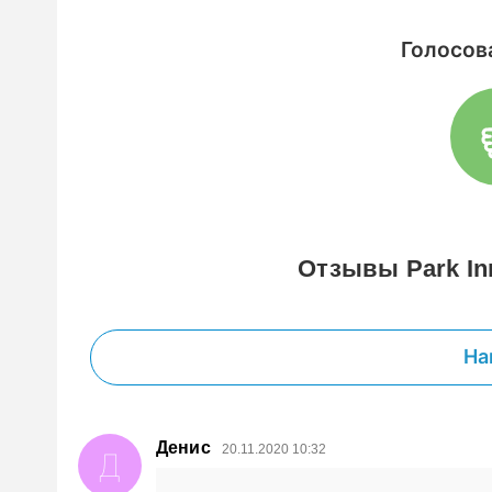
Голосов
Отзывы Park In
На
Денис
20.11.2020 10:32
Д