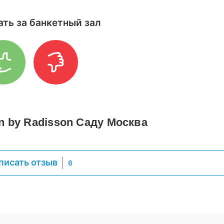
ать за банкетный зал
n by Radisson Саду Москва
писать отзыв
6
ЕН