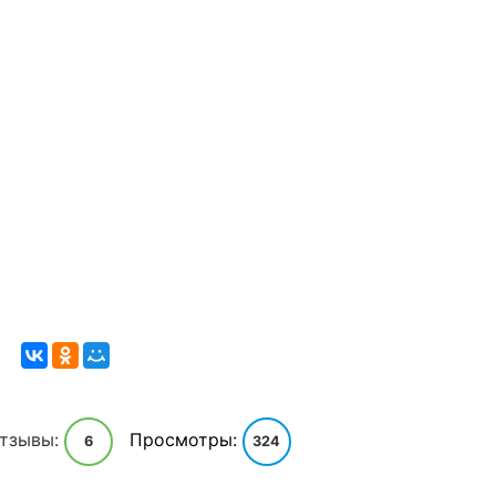
тзывы:
Просмотры:
6
324