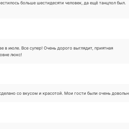
естилось больше шестидесяти человек, да ещё танцпол был.
ЛЕ
ве в июле. Все супер! Очень дорого выглядит, приятная
овне люкс!
НН
сделано со вкусом и красотой. Мои гости были очень доволь
ИК