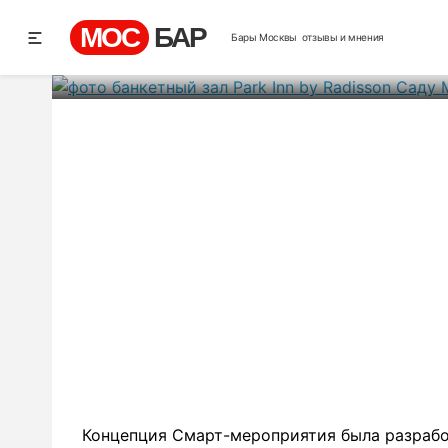
Park Inn by 
МОС
БАР
Бары Москвы
отзывы и мнения
Рей
Концепция Смарт-мероприятия была разработа