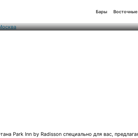
Radisson Саду Москва
Бары
Восточные
тинг
0
6
324
на Park Inn by Radisson специально для вас, предлага