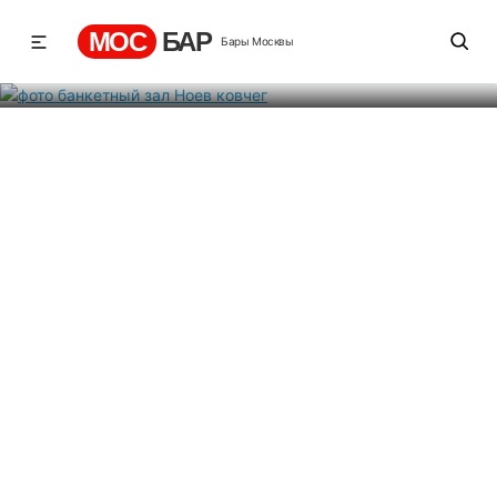
Ноев ковчег
МОС
БАР
Бары Москвы
Рейтинг
-1
5
315