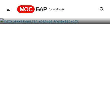
Усадьба Аршеневского
МОС
БАР
Бары Москвы
Рейтинг
1
4
364