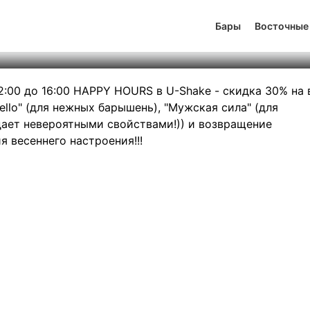
U-Shake
Бары
Восточные
тинг
2
131
477
12:00 до 16:00 HAPPY HOURS в U-Shake - скидка 30% на 
ello" (для нежных барышень), "Мужская сила" (для
дает невероятными свойствами!)) и возвращение
я весеннего настроения!!!