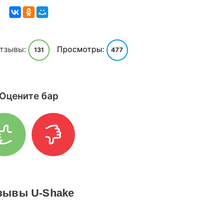
тзывы:
Просмотры:
131
477
Оцените бар
зывы U-Shake