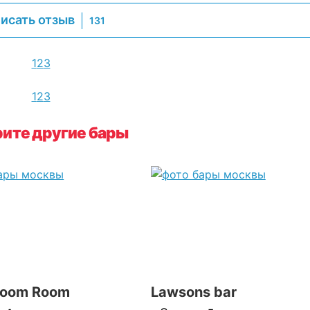
исать отзыв
131
1
2
3
1
2
3
ите другие бары
Boom Room
Lawsons bar