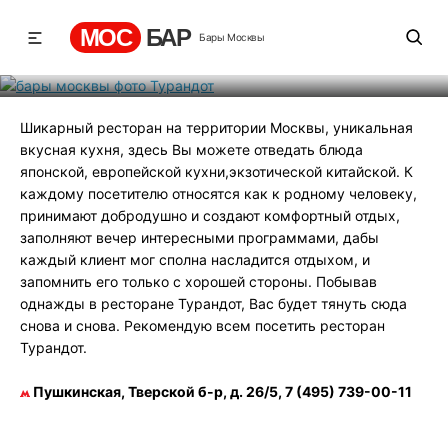
Турандот
МОС
БАР
Бары Москвы
Рейтинг
3
131
696
Шикарный ресторан на территории Москвы, уникальная
вкусная кухня, здесь Вы можете отведать блюда
японской, европейской кухни,экзотической китайской. К
каждому посетителю относятся как к родному человеку,
принимают добродушно и создают комфортный отдых,
заполняют вечер интересными программами, дабы
каждый клиент мог сполна насладится отдыхом, и
запомнить его только с хорошей стороны. Побывав
однажды в ресторане Турандот, Вас будет тянуть сюда
снова и снова. Рекомендую всем посетить ресторан
Турандот.
Пушкинская, Тверской б-р, д. 26/5, 7 (495) 739-00-11