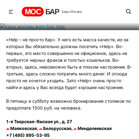
Бар Help
МОС
БАР
Бары Москвы
Рейтинг
2
131
865
«Help – не просто бар». У него есть масса качеств, из-за
которых Вы обязательно должны посетить «Help». Во-
первых, это место совершенно не официозное, здесь не
требуется черных фраков и толстых кошельков. Во-
вторых, здесь, невозможно быть в плохом настроении. В-
третьих, здесь сложно потратить много денег. И отсюда
просто не хочется уходить. Зато «Help» очень просто
найти и здесь у Вас всегда будет хорошее настроение.
В пятницу и субботу возможно бронирование столиков по
предоплате 1500 руб. на человека.
1-я Тверская-Ямская ул., д. 27
Маяковская,
Белорусская,
Менделеевская
+7 (495) 995-53-95