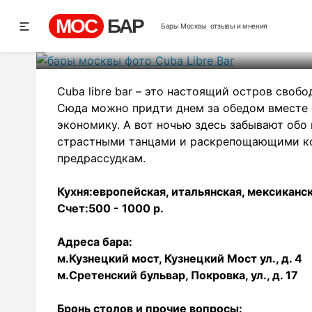
Cub
МОС
БАР
Бары Москвы
отзывы и мнения
Рей
Cuba libre bar – это настоящий остров своб
Сюда можно придти днем за обедом вместе 
экономику. А вот ночью здесь забывают об
страстными танцами и раскрепощающими ко
предрассудкам.
Кухня:европейская, итальянская, мексиканск
Счет:500 - 1000 р.
Адреса бара:
м.Кузнецкий мост, Кузнецкий Мост ул., д. 4
м.Сретенский бульвар, Покровка, ул., д. 17
Бронь столов и прочие вопросы: