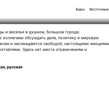
a Libre Bar
Бары
Восточные
тинг
0
131
780
оды и веселья в душном, большом городе.
с коллегами обсуждать дела, политику и мировую
о всем и наслаждаются свободой, настоящими эмоциями
ктейлями. Здесь нет места ограничениям и
ая, русская