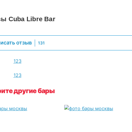
ы Cuba Libre Bar
исать отзыв
131
1
2
3
1
2
3
ите другие бары