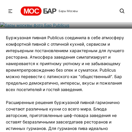
Бар Publicus
МОС
БАР
Бары Москвы
Рейтинг
1
131
498
Буржуазная пивная Publicus соединила в себе атмосферу
комфортной пивной с отличной кухней, сервисом и
интерьерным постановлением характерным для лучшего
ресторана. Атмосфера заведения симпатизирует и
намеревается к приятному уютному и не забывающему
времяпрепровождению без опек и суматохи. Publicus
можно перевести с латинского как "общественный". Бар
предельно демократично, интересы, вкусы и пожелания
всех посетителей и гостей заведения.
Расширенные решения буржуазной пивной гармонично
сочетают различные кухни со всего мира. Блюда
авторские, приготовленные шеф-повара заведения не
оставят безразличными завсегдатаев ресторанов и
истинных гурманов. Для гурманов пива идеально