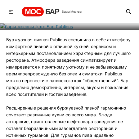
Бар Publicus
МОС
БАР
Бары Москвы
Рейтинг
1
131
494
Буржуазная пивная Publicus соединила в себе атмосферу
комфортной пивной с отличной кухней, сервисом и
интерьерным постановлением характерным для лучшего
ресторана. Атмосфера заведения симпатизирует и
намеревается к приятному уютному и не забывающему
времяпрепровождению без опек и суматохи. Publicus
можно перевести с латинского как "общественный". Бар
предельно демократично, интересы, вкусы и пожелания
всех посетителей и гостей заведения.
Расширенные решения буржуазной пивной гармонично
сочетают различные кухни со всего мира. Блюда
авторские, приготовленные шеф-повара заведения не
оставят безразличными завсегдатаев ресторанов и
истинных гурманов. Для гурманов пива идеально