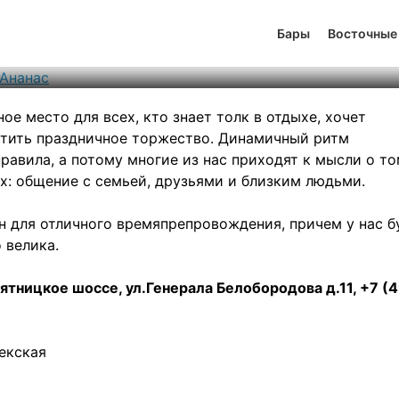
ный комплекс Ананас
Бары
Восточные
тинг
7
131
494
ое место для всех, кто знает толк в отдыхе, хочет
етить праздничное торжество. Динамичный ритм
авила, а потому многие из нас приходят к мысли о то
: общение с семьей, друзьями и близким людьми.
 для отличного времяпрепровождения, причем у нас б
 велика.
ятницкое шоссе, ул.Генерала Белобородова д.11, +7 (
бекская