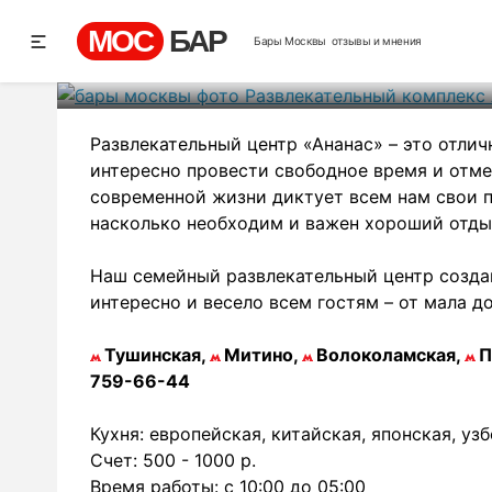
Развлекатель
МОС
БАР
Бары Москвы
отзывы и мнения
Рей
Развлекательный центр «Ананас» – это отличн
интересно провести свободное время и отм
современной жизни диктует всем нам свои пр
насколько необходим и важен хороший отдых
Наш семейный развлекательный центр создан
интересно и весело всем гостям – от мала до
Тушинская,
Митино,
Волоколамская,
П
759-66-44
Кухня: европейская, китайская, японская, уз
Счет: 500 - 1000 р.
Время работы: с 10:00 до 05:00