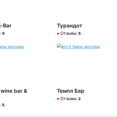
j-Bar
Турандот
:
Отзывы:
0
5
wine bar &
Темпл Бар
Отзывы:
2
:
5