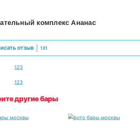
ательный комплекс Ананас
исать отзыв
131
1
2
3
1
2
3
ите другие бары