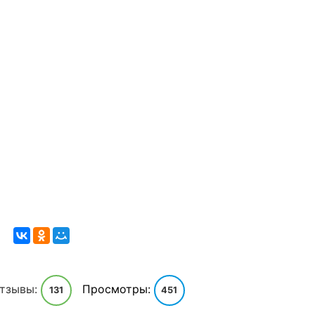
тзывы:
Просмотры:
131
451