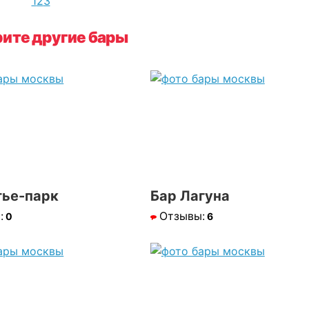
1
2
3
ите другие бары
ье-парк
Бар Лагуна
:
Отзывы:
0
6