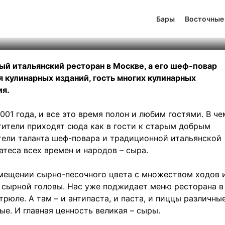
торан Сыр
Бары
Восточные
тинг
-3
131
451
ый итальянский ресторан в Москве, а его шеф-повар
 кулинарных изданий, гость многих кулинарных
ия.
01 года, и все это время полон и любим гостями. В че
етители приходят сюда как в гости к старым добрым
атели таланта шеф-повара и традиционной итальянской
атеса всех времен и народов – сыра.
омещении сырно-песочного цвета с множеством ходов 
 сырной головы. Нас уже поджидает меню ресторана в
рюле. А там – и антипаста, и паста, и пиццы различные
е. И главная ценность великая – сыры.