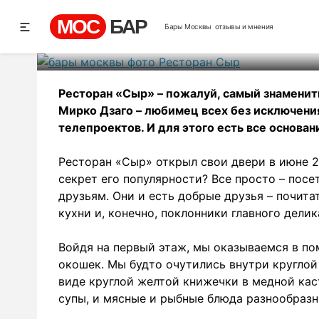
Рес
МОС
БАР
Бары Москвы
отзывы и мнения
Рей
Ресторан «Сыр» – пожалуй, самый знаменит
Мирко Дзаго – любимец всех без исключения
телепроектов. И для этого есть все основан
Ресторан «Сыр» открыл свои двери в июне 20
секрет его популярности? Все просто – пос
друзьям. Они и есть добрые друзья – почит
кухни и, конечно, поклонники главного делик
Войдя на первый этаж, мы оказываемся в п
окошек. Мы будто очутились внутри круглой
виде круглой желтой книжечки в медной каст
супы, и мясные и рыбные блюда разнообразны