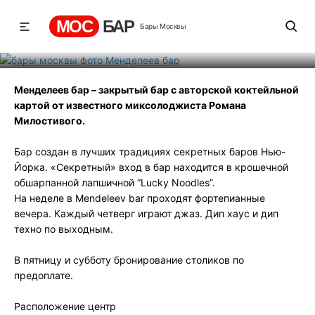
Менделеев бар
МОС
БАР
Бары Москвы
Рейтинг
3
131
547
Менделеев бар – закрытый бар с авторской коктейльной
картой от известного миксолоджиста Романа
Милостивого.
Бар создан в лучших традициях секретных баров Нью-
Йорка. «Секретный» вход в бар находится в крошечной
обшарпанной лапшичной “Lucky Noodles”.
На неделе в Mendeleev bar проходят фортепианные
вечера. Каждый четверг играют джаз. Дип хаус и дип
техно по выходным.
В пятницу и субботу бронирование столиков по
предоплате.
Расположение центр