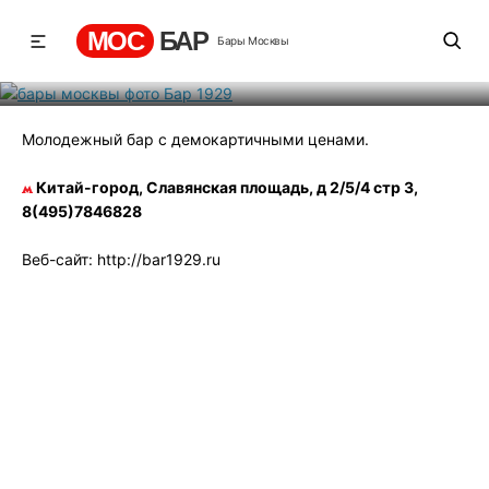
Бар 1929
МОС
БАР
Бары Москвы
Рейтинг
2
131
566
Молодежный бар с демокартичными ценами.
Китай-город, Славянская площадь, д 2/5/4 стр 3,
8(495)7846828
Веб-сайт: http://bar1929.ru