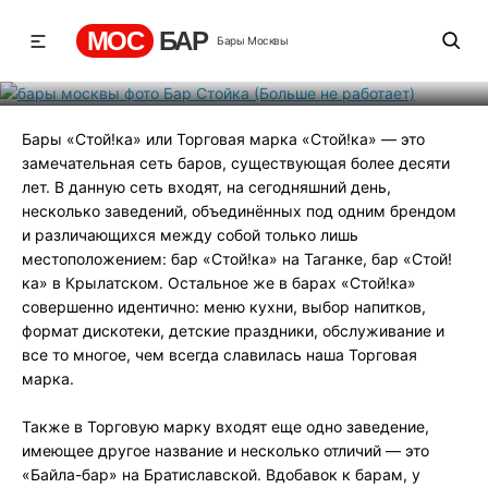
работает)
МОС
БАР
Бары Москвы
Рейтинг
4
131
194
Бары «Стой!ка» или Торговая марка «Стой!ка» — это
замечательная сеть баров, существующая более десяти
лет. В данную сеть входят, на сегодняшний день,
несколько заведений, объединённых под одним брендом
и различающихся между собой только лишь
местоположением: бар «Стой!ка» на Таганке, бар «Стой!
ка» в Крылатском. Остальное же в барах «Стой!ка»
совершенно идентично: меню кухни, выбор напитков,
формат дискотеки, детские праздники, обслуживание и
все то многое, чем всегда славилась наша Торговая
марка.
Также в Торговую марку входят еще одно заведение,
имеющее другое название и несколько отличий — это
«Байла-бар» на Братиславской. Вдобавок к барам, у