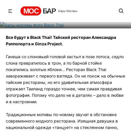
Black Thai
МОС
БАР
Бары Москвы
Рейтинг
2
131
545
Все будут в Black Thai! Тайский ресторан Александра
Раппопорта и Ginza Project.
Ганеша со слоновьей головой застыл в позе лотоса, седло
слона превратилось в трон, а по барной стойке
покатились золотые яблоки… Ресторан Black Thai
завораживает с первого взгляда. Он не похож на обычные
тайские рестораны, но его удивительная атмосфера
отражает Таиланд гораздо точнее, чем самая правдивая
фотография. Потому что дело не в деталях – дело в любви
и в настроении.
Традиционные мотивы по-новому звучат в обстановке
современного модного ресторана. Изящная девушка в
национальной одежде «танцует» на стеклянном панно,