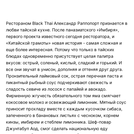
Рестораном Black Thai Александр Раппопорт признается в
любви тайской кухне. После паназиатского «Имбиря»,
первого проекта известного сегодня ресторатора, и
«Китайской грамоты» новая история - самая сложная и
еще более интересная. Потому что только в тайских
блюдах одновременно присутствует целая палитра
вкусов: острый, соленый, кислый, сладкий и горький. И
все они звучат в унисон, дополняя и оттеняя друг друга.
Пронзительный лаймовый сок, острая перечная паста и
пикантный рыбный соус подчеркивают свежесть и
сладость севиче из лосося с папайей и авокадо.
Фирменную жгучесть обязательного том яма смягчает
кокосовое молоко и освежающий лимонник. Мятный соус
приносит прохладу вместе с каждым кусочком сибаса,
запеченного в банановых листьях с чесноком, корнем
кинзы, имбирем и стеблем лимонника. Шеф-повар
Джунтабуп Аод, смог сделать национальную еду