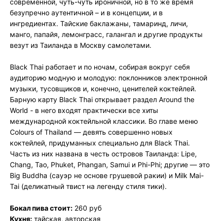
современной, чуть-чуть ироничной, но в то же время
безупречно аутентичной – и в концепции, и в
ингредиентах. Тайские баклажаны, тамаринд, личи,
манго, папайя, лемонграсс, галангал и другие продукты
везут из Таиланда в Москву самолетами.
Black Thai работает и по ночам, собирая вокруг себя
аудиторию модную и молодую: поклонников электронной
музыки, тусовщиков и, конечно, ценителей коктейлей.
Барную карту Black Thai открывает раздел Around the
World - в него входят практически все хиты
международной коктейльной классики. Во главе меню
Colours of Thailand — девять совершенно новых
коктейлей, придуманных специально для Black Thai.
Часть из них названа в честь островов Таиланда: Lipe,
Chang, Tao, Phuket, Phangan, Samui и Phi-Phi; другие — это
Big Buddha (сауэр не основе грушевой ракии) и Milk Mai-
Tai (деликатный твист на легенду стиля тики).
Бокал пива стоит:
260 руб
Кухня:
тайская, авторская