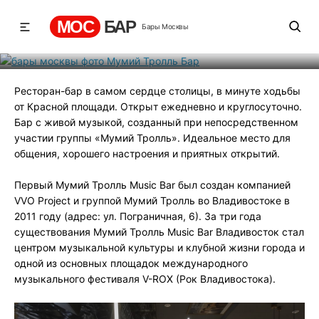
Мумий Тролль Бар
МОС
БАР
Бары Москвы
Рейтинг
-7
131
730
Ресторан-бар в самом сердце столицы, в минуте ходьбы
от Красной площади. Открыт ежедневно и круглосуточно.
Бар с живой музыкой, созданный при непосредственном
участии группы «Мумий Тролль». Идеальное место для
общения, хорошего настроения и приятных открытий.
Первый Мумий Тролль Music Bar был создан компанией
VVO Project и группой Мумий Тролль во Владивостоке в
2011 году (адрес: ул. Пограничная, 6). За три года
существования Мумий Тролль Music Bar Владивосток стал
центром музыкальной культуры и клубной жизни города и
одной из основных площадок международного
музыкального фестиваля V-ROX (Рок Владивостока).