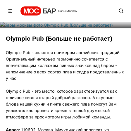
работает)
МОС
БАР
Бары Москвы
Рейтинг
-2
131
200
Olympic Pub (Больше не работает)
Olympic Pub - является примером английских традиций.
Оригинальный интерьер гармонично сочетается с
впечетляющим коллажем пивных значков над баром -
напоминание о всех сортах пива и сидра представленных
у нас.
Olympic Pub - это место, которое характеризуется как
отличное пиво и старый добрый разговор. А вкусные
блюда нашей кухни и пинта свежего пива помогут Вам
увлекательно провести время в теплой дружеской
атмосфере за просмотром игры любимой команды.
Адрес:
119602, Москва, Мичуринский проспект, ул.