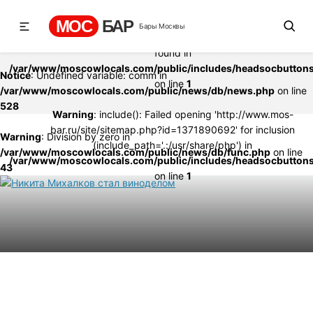
Warning
: include(http://www.mos-bar.ru/site/sitemap.php?
МОС
БАР
Бары Москвы
id=1371890692): failed to open stream: no suitable wrapper cou
found in
/var/www/moscowlocals.com/public/includes/headsocbutton
Notice
: Undefined variable: comm in
on line
1
/var/www/moscowlocals.com/public/news/db/news.php
on line
528
Warning
: include(): Failed opening 'http://www.mos-
bar.ru/site/sitemap.php?id=1371890692' for inclusion
Warning
: Division by zero in
(include_path='.:/usr/share/php') in
/var/www/moscowlocals.com/public/news/db/func.php
on line
/var/www/moscowlocals.com/public/includes/headsocbutton
43
on line
1