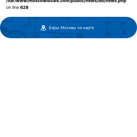
/var/www/moscowlocals.com/public/news/db/news.php
on line
628
Бары Москвы на карте