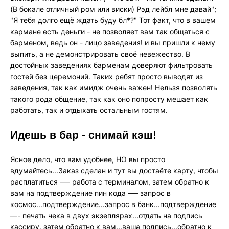
(В бокале отличный ром или виски) Рэд лейбл мне давай";
"Я тебя долго ещё ждать буду бл*?" Тот факт, что в вашем
кармане есть деньги - не позволяет вам так общаться с
барменом, ведь он - лицо заведения! и вы пришли к нему
выпить, а не демонстрировать своё невежество. В
достойных заведениях барменам доверяют фильтровать
гостей без церемоний. Таких ребят просто выводят из
заведения, так как имидж очень важен! Нельзя позволять
такого рода общение, так как оно попросту мешает как
работать, так и отдыхать остальным гостям.
Идешь в бар - снимай кэш!
Ясное дело, что вам удобнее, НО вы просто
вдумайтесь...Заказ сделан и тут вы достаёте карту, чтобы
расплатиться —- работа с терминалом, затем обратно к
вам на подтверждение пин кода —- запрос в
космос...подтверждение...запрос в банк...подтверждение
—- печать чека в двух экзеплярах...отдать на подпись
кассиру, затем обратно к вам...ваша подпись...обратно к