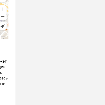
ожет
ции.
уют
десь
ные