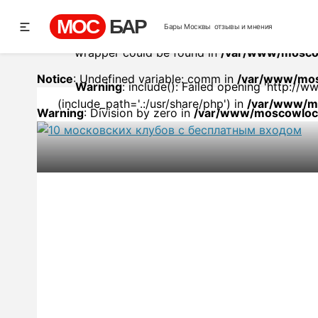
/var/www/moscowlocals.com/p
МОС
БАР
Бары Москвы
отзывы и мнения
Warning
: include(http://www.mos-bar.ru/site/
wrapper could be found in
/var/www/moscow
Notice
: Undefined variable: comm in
/var/www/mos
Warning
: include(): Failed opening 'http:/
(include_path='.:/usr/share/php') in
/var/www/mo
Warning
: Division by zero in
/var/www/moscowloca