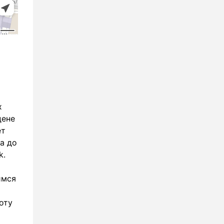
х
цене
ет
а до
k.
имся
оту