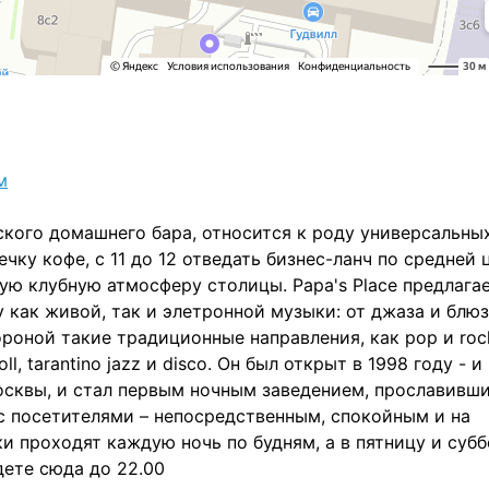
ского домашнего бара, относится к роду универсальны
чку кофе, с 11 до 12 отведать бизнес-ланч по средней 
щую клубную атмосферу столицы. Papa's Place предлага
ак живой, так и элетронной музыки: от джаза и блюз
стороной такие традиционные направления, как pop и roc
ll, tarantino jazz и disco. Он был открыт в 1998 году - и
осквы, и стал первым ночным заведением, прославивш
 посетителями – непосредственным, спокойным и на
и проходят каждую ночь по будням, а в пятницу и субб
дете сюда до 22.00