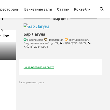
 рестораны
Банкетные залы
Статьи
Коктейли
able
e
1
Бар дня
on
Бар Лагуна
 line
Павелецкая,
Павелецкая,
Третьяковская,
Садовническая наб., д. 69,
+7(926)771-30-72,
+7(915) 223-42-71
Ваша реклама на сайте
Ваша реклама здесь