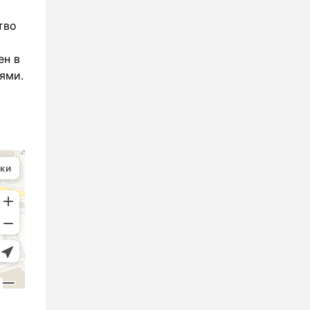
тво
ен в
ями.