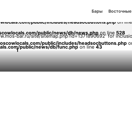
ublic/includes/headsocbuttons.php
on line
1
Бары
Восточные
sitemap.php?id=1371890692): failed to open stream: no suit
locals.com/public/includes/headsocbuttons.php
on lin
cowlocals.com/public/news/db/news.php
on line
528
/www.mos-bar.ru/site/sitemap.php?id=1371890692' for inclusi
scowlocals.com/public/includes/headsocbuttons.php
on
ls.com/public/news/db/func.php
on line
43
1