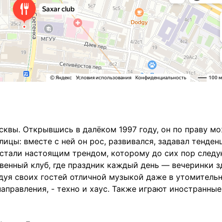
квы. Открывшись в далёком 1997 году, он по праву м
ицы: вместе с ней он рос, развивался, задавал тенден
 стали настоящим трендом, которому до сих пор след
енный клуб, где праздник каждый день — вечеринки з
адуя своих гостей отличной музыкой даже в утомитель
аправления, - техно и хаус. Также играют иностранные