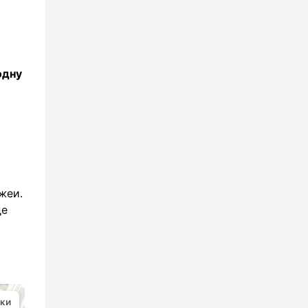
одну
жеи.
де