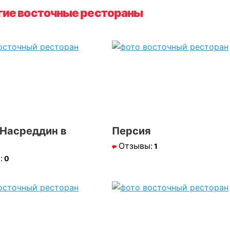
гие восточные рестораны
Насреддин в
Персия
Отзывы:
1
:
0