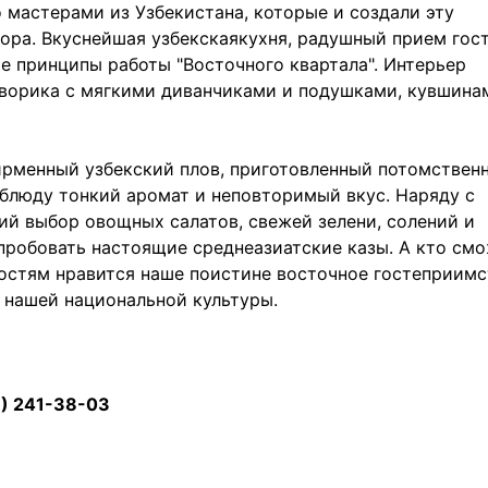
мастерами из Узбекистана, которые и создали эту
ора. Вкуснейшая узбекскаякухня, радушный прием гос
е принципы работы "Восточного квартала". Интерьер
дворика с мягкими диванчиками и подушками, кувшина
 фирменный узбекский плов, приготовленный потомстве
блюду тонкий аромат и неповторимый вкус. Наряду с
й выбор овощных салатов, свежей зелени, солений и
опробовать настоящие среднеазиатские казы. А кто см
гостям нравится наше поистине восточное гостеприимс
 нашей национальной культуры.
99) 241-38-03