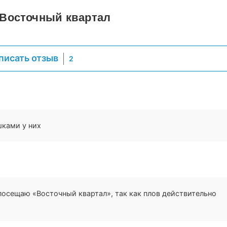
Восточный квартал
писать отзыв
2
АШ
шками у них
NN
посещаю «Восточный квартал», так как плов действительно