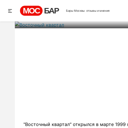
Восто
МОС
БАР
Бары Москвы
отзывы и мнения
Ре
"Восточный квартал" открылся в марте 1999 