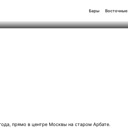
чный квартал
Бары
Восточные
йтинг
3
2
277
года, прямо в центре Москвы на старом Арбате.