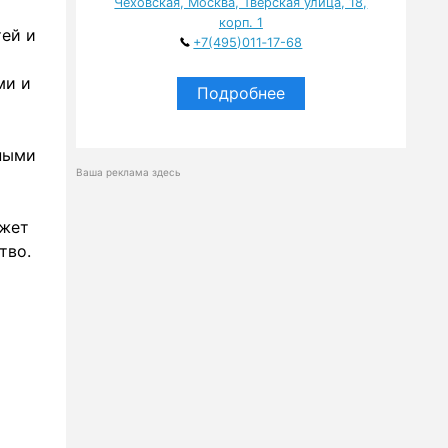
Чеховская, Москва, Тверская улица, 18,
корп. 1
тей и
+7(495)011‑17-68
ми и
Подробнее
нными
Ваша реклама здесь
ожет
тво.