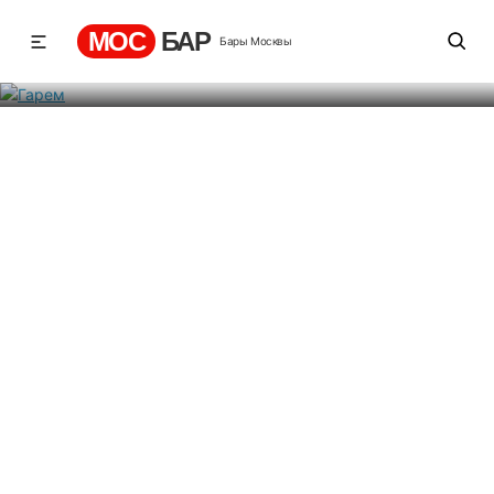
Гарем
МОС
БАР
Бары Москвы
Рейтинг
-2
2
288