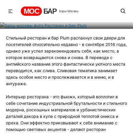
Ресторан и бар Plum
МОС
БАР
Бары Москвы
Рейтинг
1
131
518
Стильный ресторан и бар Plum распахнул свои двери для
посетителей относительно недавно - в сентябре 2016 года,
однако уже успел зарекомендовать себя, как место, в
которое возвращаются снова и снова. В переводе с
английского название этого фантастически уютного места
переводится, как слива. Сливовая тематика занимает
здесь особое место и прослеживается и в меню, и в
антураже.
Интерьер ресторана - это фьюжн, который воплотил в
себе сочетание индустриальной брутальности и стильного
модерна, роскошных материалов и урбанистических
деталей декора в купе с природной теплотой оникса и
ореха. Они эффектно приковывают к себе внимание с
помощью световых акцентов - делают ресторан