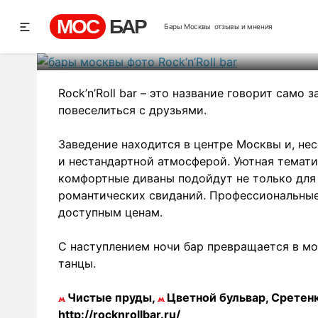
Rock
МОС
БАР
Бары Москвы
отзывы и мнения
Рей
Rock’n’Roll bar – это название говорит само
повеселиться с друзьями.
Заведение находится в центре Москвы и, не
и нестандартной атмосферой. Уютная тематич
комфортные диваны подойдут не только для 
романтических свиданий. Профессиональные
доступным ценам.
С наступлением ночи бар превращается в мо
танцы.
Чистые пруды,
Цветной бульвар, Сретенка
http://rocknrollbar.ru/