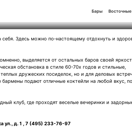
’n’Roll bar
Бары
Восточные
тинг
0
131
521
 за себя. Здесь можно по-настоящему отдохнуть и здоро
сомненно, выделяется от остальных баров своей яркос
еская обстановка в стиле 60-70х годов и стильные,
теплых дружеских посиделок, но и для деловых встре
 бармены подают отличные коктейли на любой вкус, п
дный клуб, где проходят веселые вечеринки и задорны
 ул., д. 1 , 7 (495) 233-76-97