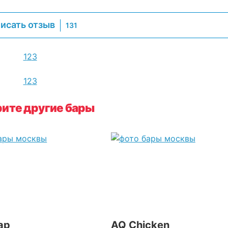
исать отзыв
131
1
2
3
1
2
3
ите другие бары
ар
AQ Chicken