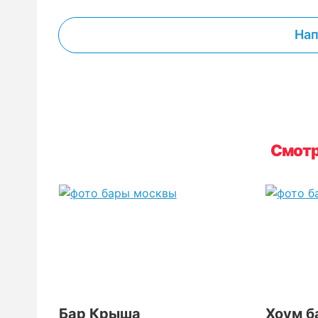
Нап
Смотр
Бар Крыша
Хоум б