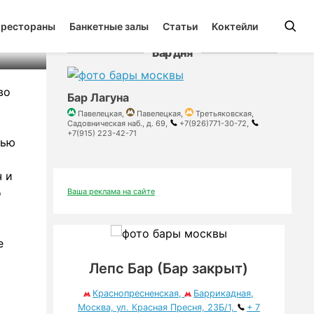
 рестораны
Банкетные залы
Статьи
Коктейли
Бар дня
во
Бар Лагуна
Павелецкая,
Павелецкая,
Третьяковская,
Садовническая наб., д. 69,
+7(926)771-30-72,
+7(915) 223-42-71
тью
ч и
о
Ваша реклама на сайте
е
Лепс Бар (Бар закрыт)
Краснопресненская,
Баррикадная,
Москва, ул. Красная Пресня, 23Б/1,
+ 7