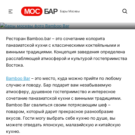
Bamboo Bar
МОС
БАР
Бары Москвы
Рейтинг
1
131
499
Ресторан Bamboo.bar – это сочетание колорита
паназиатской кухни с классическими коктейльными и
винными традициями. Концепция заведения определена
расслабляющей атмосферой и культурой гостеприимства
Востока.
Bamboo Bar
– это место, куда можно прийти по любому
случаю и поводу. Бар подарит вам незабываемую
атмосферу, душевное гостеприимство и интересное
сочетание паназиатской кухни с винными традициями.
Bamboo Bar свалиться своим потрясающим шеф –
поваром, который дарит прекрасное разнообразие
вкусов. Гости могу выбрать себе кухню по душе, вы
можете отведать японскую, малазийскую и китайскую
кухню.