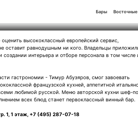
фе Рулет
Бары
Восточные
тинг
3
131
479
те оценить высококлассный европейский сервис,
не оставит равнодушным ни кого. Владельцы приложил
и создании интерьера и отборе персонала в том числе 
сти гастрономии - Тимур Абузяров, смог завоевать
сококлассной французской кухней, аппетитной итальян
 всеми любимой русской. Меню авторской кухни шеф-п
олнением всех блюд станет первоклассный винный бар.
тр. 1, 1 этаж, +7 (495) 287-07-18