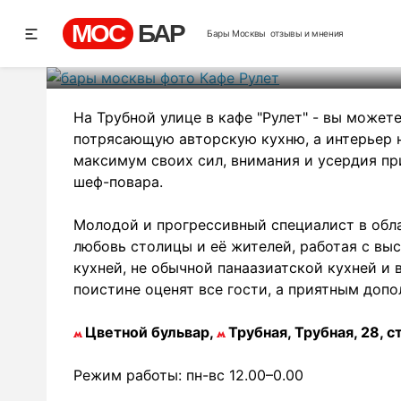
Ка
МОС
БАР
Бары Москвы
отзывы и мнения
Рей
На Трубной улице в кафе "Рулет" - вы може
потрясающую авторскую кухню, а интерьер 
максимум своих сил, внимания и усердия пр
шеф-повара.
Молодой и прогрессивный специалист в обла
любовь столицы и её жителей, работая с вы
кухней, не обычной панаазиатской кухней и
поистине оценят все гости, а приятным доп
Цветной бульвар,
Трубная, Трубная, 28, с
Режим работы: пн-вс 12.00–0.00