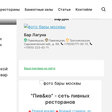
 рестораны
Банкетные залы
Статьи
Коктейли
Бар дня
Бар Лагуна
и
Павелецкая,
Павелецкая,
Третьяковская,
и
Садовническая наб., д. 69,
+7(926)771-30-72,
+7(915) 223-42-71
ской
Ваша реклама на сайте
овар
"Пив&ко" - сеть пивных
ресторанов
Речной вокзал,
Водный стадион, ул.