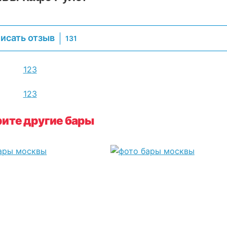
исать отзыв
131
1
2
3
1
2
3
ите другие бары