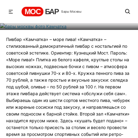
Камчатка
МОС
БАР
Бары Москвы
Рейтинг
1
131
489
Пивбар «Камчатка» – море пива! «Камчатка» –
стилизованный демократичный пивбар с ностальгией по
советской эстетике. Ориентир: Кузнецкий Мост. Пароль:
«Море пива!» Плитка из белого кафеля, круглые столы на
высоких ножках, подвесные бочки с пивом – атмосфера
советской пивнушки 70-х и 80-х. Кружка пенного пива за
70 рублей, а также простые и вкусные закуски: селедка
под шубой, оливье – по 50 рублей за 100 г. На первом
этаже пивбара действует система «обслужи себя сам».
Выбираешь один из шести сортов местного пива, чебурек
или жареные сосиски под закуску, и направляешься со
своим подносом к барной стойке. Второй зал «Камчатки»
находится ярусом ниже. Здесь «кушать будет подано» –
останется только присесть за столик и весело провести
время за просмотром спортивных событий или ретро-