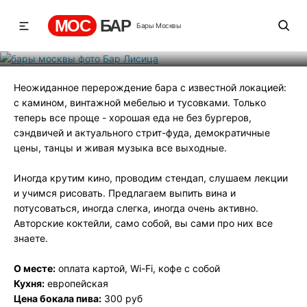
Бар Лисица
МОС
БАР
Бары Москвы
Рейтинг
0
131
548
Неожиданное перерождение бара с известной локацией:
с камином, винтажной мебелью и тусовками. Только
теперь все проще - хорошая еда не без бургеров,
сэндвичей и актуального стрит-фуда, демократичные
цены, танцы и живая музыка все выходные.
Иногда крутим кино, проводим стендап, слушаем лекции
и учимся рисовать. Предлагаем выпить вина и
потусоваться, иногда слегка, иногда очень активно.
Авторские коктейли, само собой, вы сами про них все
знаете.
О месте:
оплата картой, Wi-Fi, кофе с собой
Кухня:
европейская
Цена бокала пива:
300 руб